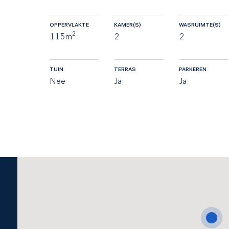
OPPERVLAKTE
KAMER(S)
WASRUIMTE(S)
2
115m
2
2
TUIN
TERRAS
PARKEREN
Nee
Ja
Ja