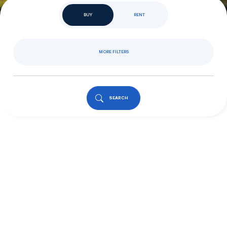
BUY
RENT
MORE FILTERS
SEARCH
Our favourite
properties