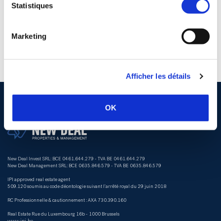
Statistiques
Marketing
Afficher les détails
OK
New Deal Invest SRL: BCE 0461.644.279 - TVA BE 0461.644.279
New Deal Management SRL: BCE 0635.846.579 - TVA BE 0635.846.579
IPI approved real estate agent
509.120 soumis au code déontologie suivant l’arrêté royal du 29 juin 2018
RC Professionnelle & cautionnement : AXA 730.390.160
Real Estate Rue du Luxembourg 16b - 1000 Brussels