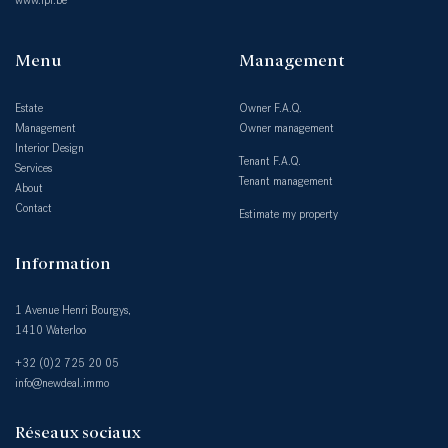
www.ipi.be
Menu
Management
Estate
Owner F.A.Q.
Management
Owner management
Interior Design
Tenant F.A.Q.
Services
Tenant management
About
Contact
Estimate my property
Information
1 Avenue Henri Bourgys,
1410 Waterloo
+32 (0)2 725 20 05
info@newdeal.immo
Réseaux sociaux