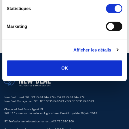
Statistiques
Marketing
Afficher les détails
OK
New Deal Invest SRL: BCE 0461.644.279 - TVA BE 0461.644.279
New Deal Management SRL: BCE 0635.846.579 - TVA BE 0635.846.579
Chartered Real Estate Agent IPI
509.120 soumis au code déontologie suivant l’arrêté royal du 29 juin 2018
RC Professionnelle & cautionnement : AXA 730.390.160