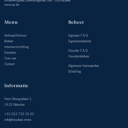
Onroerend goed Luxemburgstraat 16b - 1000 Brussel
www.ipi.be
Menu
Beheer
Verkoop/Verhuur
Eigenaar F.A.Q.
Beheer
Eigendomsbeheer
Interieurinrichting
Huurder F.A.Q.
Diensten
Huurdersbeheer
Over ons
Contact
Algemene Voorwaarden
Schatting
Informatie
Henri Bourgyslaan 1,
1410 Waterloo
+32 (0)2 725 20 05
info@newdeal.immo