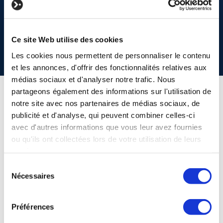
ADRES
Marcel Thirylaan 111
Ce site Web utilise des cookies
1200 Sint-Lambrechts-Woluwe
Les cookies nous permettent de personnaliser le contenu
et les annonces, d'offrir des fonctionnalités relatives aux
médias sociaux et d'analyser notre trafic. Nous
partageons également des informations sur l'utilisation de
notre site avec nos partenaires de médias sociaux, de
publicité et d'analyse, qui peuvent combiner celles-ci
avec d'autres informations que vous leur avez fournies
ou qu'ils ont collectées lors de votre utilisation de leurs
services.
Sélection
Nécessaires
du
consentement
Préférences