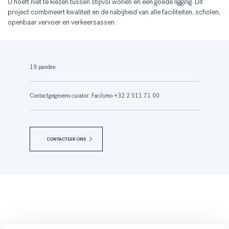
U hoeft niet te kiezen tussen stijlvol wonen en een goede ligging. Dit
project combineert kwaliteit en de nabijheid van alle faciliteiten, scholen,
openbaar vervoer en verkeersassen.
19 panden
Contactgegevens curator: Facilymo +32 2 511 71 00
CONTACTEER ONS