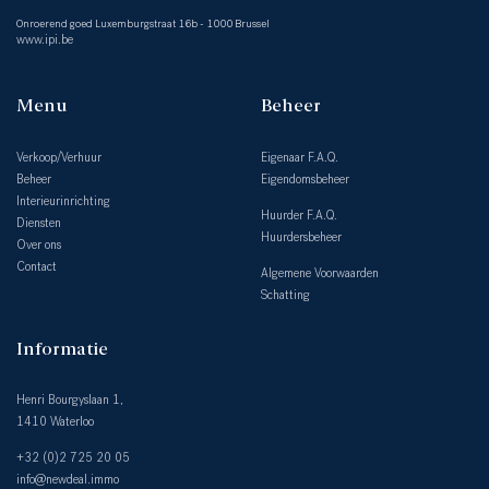
Onroerend goed Luxemburgstraat 16b - 1000 Brussel
www.ipi.be
Menu
Beheer
Verkoop/Verhuur
Eigenaar F.A.Q.
Beheer
Eigendomsbeheer
Interieurinrichting
Huurder F.A.Q.
Diensten
Huurdersbeheer
Over ons
Contact
Algemene Voorwaarden
Schatting
Informatie
Henri Bourgyslaan 1,
1410 Waterloo
+32 (0)2 725 20 05
info@newdeal.immo