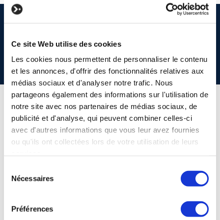
ADRES
Ce site Web utilise des cookies
Marcel Thirylaan 83
Les cookies nous permettent de personnaliser le contenu
1200 Sint-Lambrechts-Woluwe
et les annonces, d'offrir des fonctionnalités relatives aux
médias sociaux et d'analyser notre trafic. Nous
partageons également des informations sur l'utilisation de
notre site avec nos partenaires de médias sociaux, de
publicité et d'analyse, qui peuvent combiner celles-ci
avec d'autres informations que vous leur avez fournies
ou qu'ils ont collectées lors de votre utilisation de leurs
services.
Sélection
Nécessaires
du
consentement
Préférences