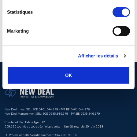
Statistiques
Marketing
Afficher les détails
OK
New Deal Invest SRL: BCE 0461.644.279 - TVA BE 0461.644.279
New Deal Management SRL: BCE 0635.846.579 - TVA BE 0635.846.579
Chartered Real Estate Agent IPI
509.120 soumis au code déontologie suivant l’arrêté royal du 29 juin 2018
RC Professionnelle & cautionnement : AXA 730.390.160